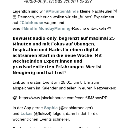
Audio-only.. ist das schon Fokus?
Eigentlich sind wir
#MountainMinds
kleine Nachteulen 🦉
🦉 Dennoch, mit euch wollen wir ein „frühes“ Experiment
auf
#Clubhouse
wagen und
eine
#MindfulMondayMorning
-Routine entwickeln 🌱
𝗕𝗲𝘄𝘂𝘀𝘀𝘁 𝗮𝘂𝗱𝗶𝗼-𝗼𝗻𝗹𝘆, 𝗯𝗲𝗴𝗿𝗲𝗻𝘇𝘁 𝗮𝘂𝗳 𝗺𝗮𝘅𝗶𝗺𝗮𝗹 𝟮𝟱
𝗠𝗶𝗻𝘂𝘁𝗲𝗻 𝘂𝗻𝗱 𝗺𝗶𝘁 𝗙𝗼𝗸𝘂𝘀 𝗮𝘂𝗳 Ü𝗯𝘂𝗻𝗴𝗲𝗻,
𝗜𝗻𝘀𝗽𝗶𝗿𝗮𝘁𝗶𝗼𝗻 𝘂𝗻𝗱 𝗛𝗮𝗰𝗸𝘀 𝗳ü𝗿 𝗲𝗶𝗻𝗲𝗻 𝗱𝗶𝗴𝗶𝘁𝗮𝗹
𝗮𝗰𝗵𝘁𝘀𝗮𝗺𝗲𝗻 𝗦𝘁𝗮𝗿𝘁 𝗶𝗻 𝗱𝗶𝗲 𝗻𝗲𝘂𝗲 𝗪𝗼𝗰𝗵𝗲. 𝗠𝗶𝘁
𝘄𝗲𝗰𝗵𝘀𝗲𝗹𝗻𝗱𝗲𝗻 𝗘𝘅𝗽𝗲𝗿𝘁:𝗶𝗻𝗻𝗲𝗻 𝘂𝗻𝗱
𝗽𝗿𝗮𝘅𝗶𝘀𝗼𝗿𝗶𝗲𝗻𝘁𝗶𝗲𝗿𝘁𝗲𝗻 𝗘𝗿𝗳𝗮𝗵𝗿𝘂𝗻𝗴𝗲𝗻. 𝗪𝗲𝗿 𝗶𝘀𝘁
𝗡𝗲𝘂𝗴𝗶𝗲𝗿𝗶𝗴 𝘂𝗻𝗱 𝗵𝗮𝘁 𝗟𝘂𝘀𝘁?
Link zum ersten Event am 25.01. um 8 Uhr zum
abspeichern im Kalender und teilen in euren Netzwerken:
🎧 https://www.joinclubhouse.com/event/JM8nnwRP
In der App gerne
Sophia
(@sophiaroediger)
und
Lukas
(@lukizzl) folgen, dann findet ihr die
wöchentlichen Events schneller.