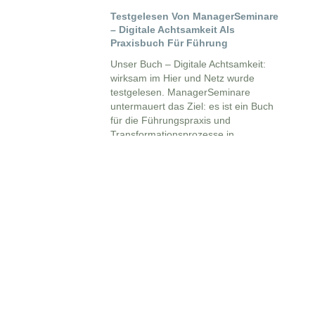
Testgelesen Von ManagerSeminare
– Digitale Achtsamkeit Als
Praxisbuch Für Führung
Unser Buch – Digitale Achtsamkeit:
wirksam im Hier und Netz wurde
testgelesen. ManagerSeminare
untermauert das Ziel: es ist ein Buch
für die Führungspraxis und
Transformationsprozesse in
Organisationen. Digitale Achtsamkeit
zum Mitmachen.
New Work, New What?! Digitale
Achtsamkeit Trifft Neue Arbeit
Unser digital achtsamer Beitrag für die
virtuelle Mittelstandskonferenz rund
um die neue Arbeit von vaerk und ISM
mit den gezeigten Slides zum
Download.